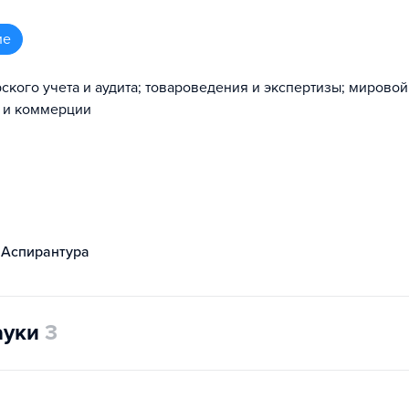
ие
рского учета и аудита; товароведения и экспертизы; мировой
а и коммерции
Аспирантура
ауки
3