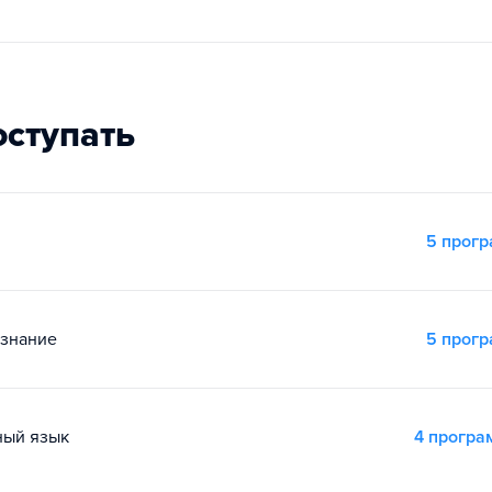
оступать
5 прог
ознание
5 прог
ный язык
4 прогр