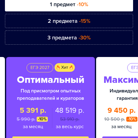
1 предмет
-10%
2 предмета
-15%
3 предмета
-30%
ЕГЭ 2027
ЕГ
Оптимальный
Макси
Под присмотром опытных
Индивидуал
преподавателей и кураторов
гарантия
5 391 р.
48 519 р.
9 450 р.
5 990 p.
53 910 p.
10 500 p.
-10%
-10%
за месяц
за весь курс
за месяц