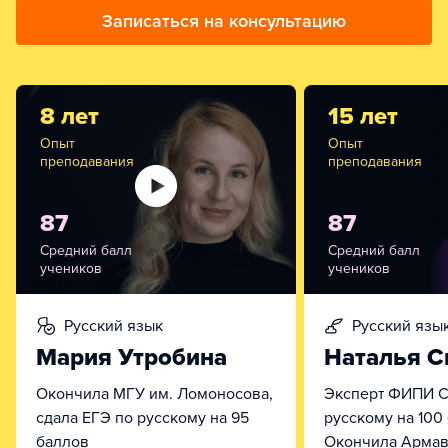
Записаться на консультацию
8 лет
15 лет
Опыт
Опыт
преподавания
преподавания
87
87
Средний балл
Средний балл
учеников
учеников
русский язык
русский язы
Мария Утробина
Наталья С
Окончила МГУ им. Ломоносова,
Эксперт ФИПИ С
сдала ЕГЭ по русскому на 95
русскому на 100
баллов
Окончила Армав