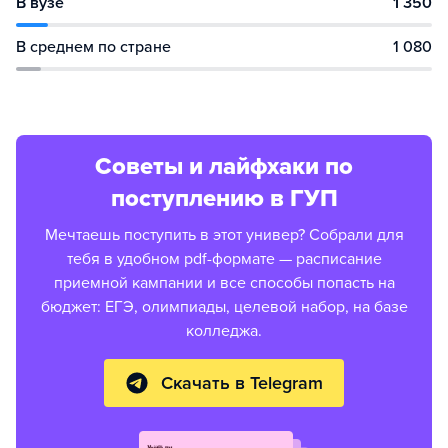
В вузе
1 350
В среднем по стране
1 080
Советы и лайфхаки по
поступлению в ГУП
Мечтаешь поступить в этот универ? Собрали для
тебя в удобном pdf-формате — расписание
приемной кампании и все способы попасть на
бюджет: ЕГЭ, олимпиады, целевой набор, на базе
колледжа.
Скачать в Telegram