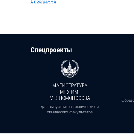
1 программа
Cпецпроекты
МАГИСТРАТУРА
И
МГУ ИМ.
М.В.ЛОМОНОСОВА
, реальное
Образо
орая есть
для выпускников технических и
химических факультетов