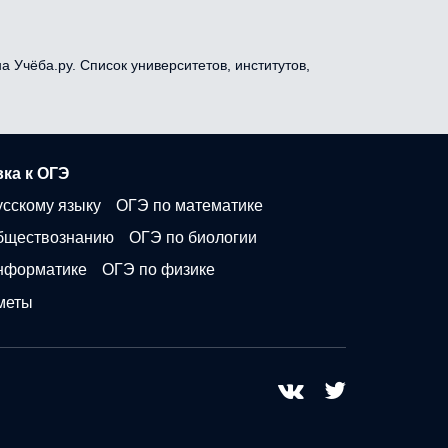
а Учёба.ру. Список университетов, институтов,
ка к ОГЭ
усскому языку
ОГЭ по математике
бществознанию
ОГЭ по биологии
нформатике
ОГЭ по физике
меты