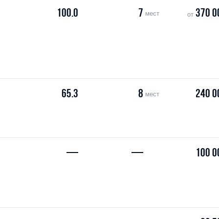
100.0
7
370 0
мест
от
65.3
8
240 0
мест
—
—
100 0