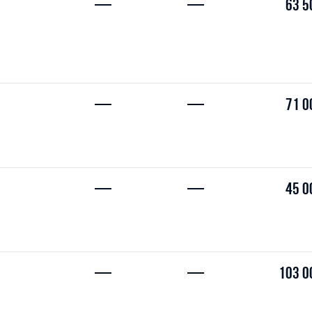
—
—
63 5
—
—
71 0
—
—
45 0
—
—
103 0