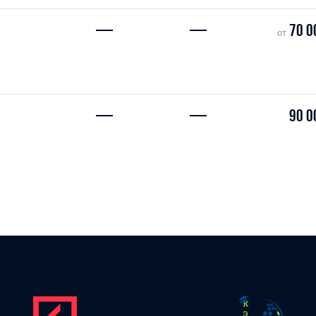
—
—
70 0
от
—
—
90 0