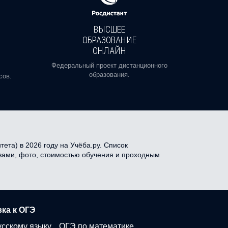
ВЫСШЕЕ
ОБРАЗОВАНИЕ
ОНЛАЙН
Пройди
профе
Федеральный проект дистанционного
образования.
сов.
ета) в 2026 году на Учёба.ру. Список
ывами, фото, стоимостью обучения и проходным
ка к ОГЭ
усскому языку
ОГЭ по математике