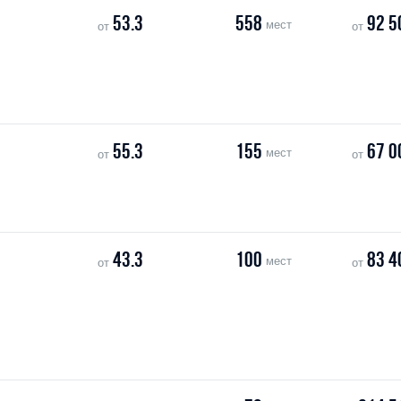
53.3
558
92 5
мест
от
от
55.3
155
67 0
мест
от
от
43.3
100
83 4
мест
от
от