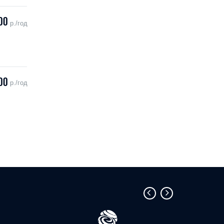
00
р./год
00
р./год