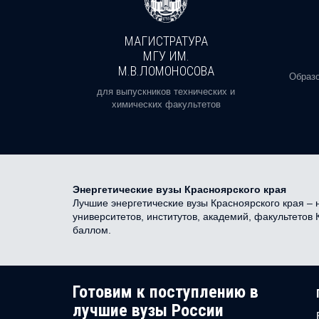
МАГИСТРАТУРА
И
МГУ ИМ.
М.В.ЛОМОНОСОВА
, реальное
Образо
орая есть
для выпускников технических и
химических факультетов
Энергетические вузы Красноярского края
Лучшие энергетические вузы Красноярского края – н
университетов, институтов, академий, факультетов
баллом.
Готовим к поступлению в
лучшие вузы России