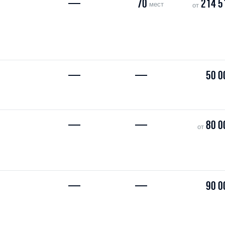
—
70
214 5
мест
от
—
—
50 0
—
—
80 0
от
—
—
90 0