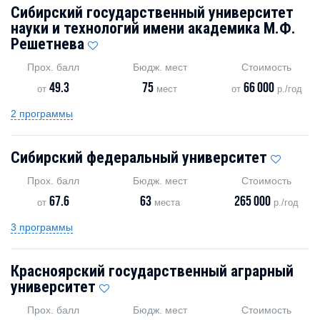
Сибирский государственный университет
науки и технологий имени академика М.Ф.
Решетнева
Прох. балл
Бюдж. мест
Стоимость
49.3
75
66 000
от
мест
от
р./год
2 программы
Сибирский федеральный университет
Прох. балл
Бюдж. мест
Стоимость
67.6
63
265 000
от
места
р./год
3 программы
Красноярский государственный аграрный
университет
Прох. балл
Бюдж. мест
Стоимость