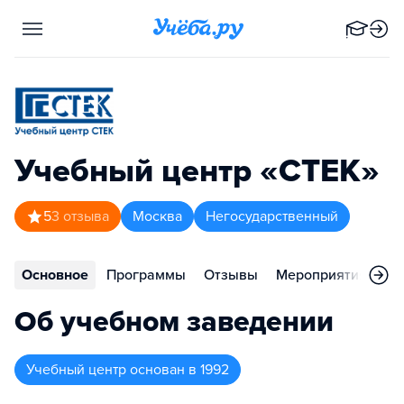
Учебный центр «СТЕК»
5
3
отзыва
Москва
Негосударственный
Основное
Программы
Отзывы
Мероприятия
Ко
Об учебном заведении
Учебный центр
основан в
1992