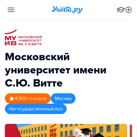
Московский
университет имени
С.Ю. Витте
4.9
96
отзывов
Москва
Негосударственный вуз