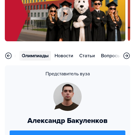
риятия
Олимпиады
Новости
Статьи
Вопросы
Кон
Представитель вуза
Александр Бакуленков