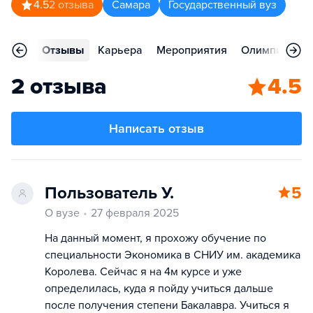
4.5
2
отзыва
Самара
Государственный вуз
ления
Отзывы
Карьера
Мероприятия
Олимпиады
2 отзыва
4.5
Написать отзыв
Пользователь У.
5
О вузе
27 февраля 2025
На данный момент, я прохожу обучение по
специальности Экономика в СНИУ им. академика
Королева. Сейчас я на 4м курсе и уже
определилась, куда я пойду учиться дальше
после получения степени Бакалавра. Учиться я