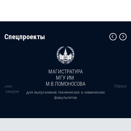
Cпецпроекты
МАГИСТРАТУРА
МГУ ИМ.
М.В.ЛОМОНОСОВА
альное
Образова
ь в каждом
для выпускников технических и химических
факультетов