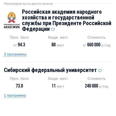
Рекомендуем вуз из другого региона
Российская академия народного
хозяйства и государственной
службы при Президенте Российской
Федерации
Прох. балл
Бюдж. мест
Стоимость
94.3
80
660 000
от
мест
от
р./год
3 программы
Сибирский федеральный университет
Прох. балл
Бюдж. мест
Стоимость
73.0
11
240 000
мест
р./год
1 программа