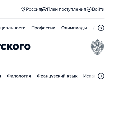
Россия
План поступления
Войти
циальности
Профессии
Олимпиады
Дни открытых д
ского
я
Филология
Французский язык
Испанский язык
Не