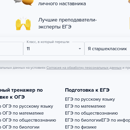
личного наставника
Лучшие преподаватели-
эксперты ЕГЭ
Класс, в который перешли
11
Я старшеклассник
нальных данных на условиях
Согласия на обработку персональных данных
и пр
тный тренажер по
Подготовка к ЕГЭ
вке к ОГЭ
ЕГЭ по русскому языку
р
ОГЭ по русскому языку
ЕГЭ по математике
р
ОГЭ по математике
ЕГЭ по обществознанию
р
ОГЭ по обществознанию
ЕГЭ по биологии
ЕГЭ по инфо
р
ОГЭ по биологии
ЕГЭ по физике