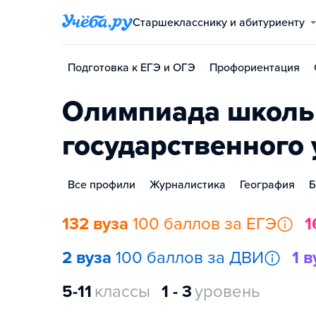
Старшекласснику и абитуриенту
Подготовка к ЕГЭ и ОГЭ
Профориентация
Олимпиада школьн
государственного
Все профили
Журналистика
География
Б
132 вуза
100 баллов за ЕГЭ
1
2 вуза
100 баллов за ДВИ
1 в
5-11
классы
1 - 3
уровень