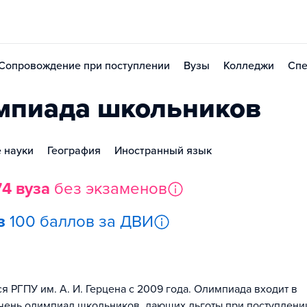
Сопровождение при поступлении
Вузы
Колледжи
Спе
мпиада школьников
 науки
География
Иностранный язык
74 вуза
без экзаменов
з
100 баллов за ДВИ
 РГПУ им. А. И. Герцена с 2009 года. Олимпиада входит в
ень олимпиад школьников, дающих льготы при поступлени