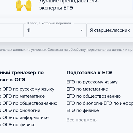
Лучшие преподаватели-
эксперты ЕГЭ
Класс, в который перешли
11
Я старшеклассник
нальных данных на условиях
Согласия на обработку персональных данных
и пр
тный тренажер по
Подготовка к ЕГЭ
вке к ОГЭ
ЕГЭ по русскому языку
р
ОГЭ по русскому языку
ЕГЭ по математике
р
ОГЭ по математике
ЕГЭ по обществознанию
р
ОГЭ по обществознанию
ЕГЭ по биологии
ЕГЭ по инфо
р
ОГЭ по биологии
ЕГЭ по физике
р
ОГЭ по информатике
Все предметы
р
ОГЭ по физике