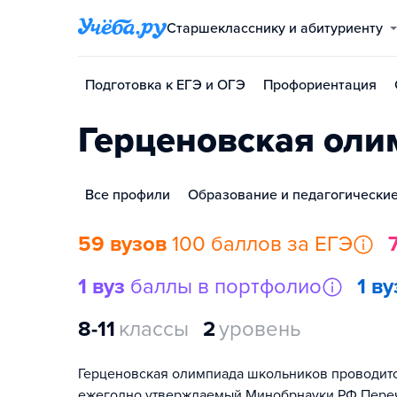
Старшекласснику и абитуриенту
Подготовка к ЕГЭ и ОГЭ
Профориентация
Герценовская оли
Все профили
Образование и педагогические
59 вузов
100 баллов за ЕГЭ
1 вуз
баллы в портфолио
1 ву
8-11
классы
2
уровень
Герценовская олимпиада школьников проводится
ежегодно утверждаемый Минобрнауки РФ Переч