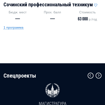
Сочинский профессиональный техникум
Бюдж. мест
Прох. балл
Стоимость
—
—
63 000
р./год
1 программа
Cпецпроекты
МАГИСТРАТУРА