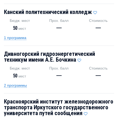
Канский политехнический колледж
Бюдж. мест
Прох. балл
Стоимость
50
—
—
мест
1 программа
Дивногорский гидроэнергетический
техникум имени А.Е. Бочкина
Бюдж. мест
Прох. балл
Стоимость
50
—
—
мест
2 программы
Красноярский институт железнодорожного
транспорта Иркутского государственного
университета путей сообщения