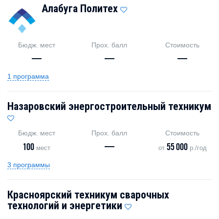
Алабуга Политех
Бюдж. мест
Прох. балл
Стоимость
—
—
—
1 программа
Назаровский энергостроительный техникум
Бюдж. мест
Прох. балл
Стоимость
100
—
55 000
мест
от
р./год
3 программы
Красноярский техникум сварочных
технологий и энергетики