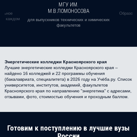
МГУ ИМ.
М.В.ЛОМОНОСОВА
альное
Образова
ь в каждом
для выпускников технических и химических
факультетов
Энергетические колледжи Красноярского края
Лучшие энергетические колледжи Красноярского края –
найдено 16 колледжей и 22 программы обучения
(бакалавриата, специалитета) в 2026 году на Учёба.ру. Список
университетов, институтов, академий, факультетов
Красноярского края по направлению "энергетика" с адресами,
отзывами, фото, стоимостью обучения и проходным баллом.
Готовим к поступлению в лучшие вузы
России