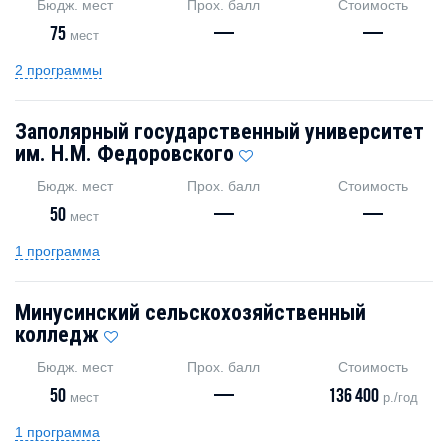
Бюдж. мест
Прох. балл
Стоимость
75
—
—
мест
2 программы
Заполярный государственный университет
им. Н.М. Федоровского
Бюдж. мест
Прох. балл
Стоимость
50
—
—
мест
1 программа
Минусинский сельскохозяйственный
колледж
Бюдж. мест
Прох. балл
Стоимость
50
—
136 400
мест
р./год
1 программа