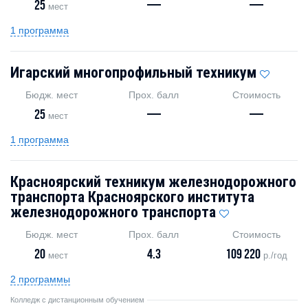
25
—
—
мест
1 программа
Игарский многопрофильный техникум
Бюдж. мест
Прох. балл
Стоимость
25
—
—
мест
1 программа
Красноярский техникум железнодорожного
транспорта Красноярского института
железнодорожного транспорта
Бюдж. мест
Прох. балл
Стоимость
20
4.3
109 220
мест
р./год
2 программы
Колледж с дистанционным обучением