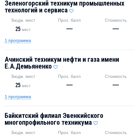
Зеленогорский техникум промышленных
технологий и сервиса
Бюдж. мест
Прох. балл
Стоимость
25
—
—
мест
1 программа
Ачинский техникум нефти и газа имени
Е.А.Демьяненко
Бюдж. мест
Прох. балл
Стоимость
25
—
—
мест
1 программа
Байкитский филиал Эвенкийского
многопрофильного техникума
Бюдж. мест
Прох. балл
Стоимость