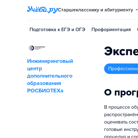
Старшекласснику и абитуриенту
Подготовка к ЕГЭ и ОГЭ
Профориентация
Экспе
Инжиниринговый
центр
профессион
дополнительного
образования
О про
РОСБИОТЕХа
В процессе об
распространён
оценивать сос
готовые инстр
процедур и со