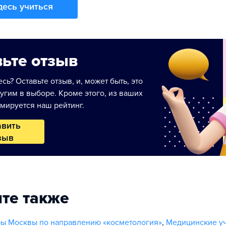
десь учиться
ьте отзыв
сь? Оставьте отзыв, и, может быть, это
угим в выборе. Кроме этого, из ваших
мируется наш рейтинг.
авить
зыв
те также
ы Москвы по направлению «косметология»
,
Медицинские у