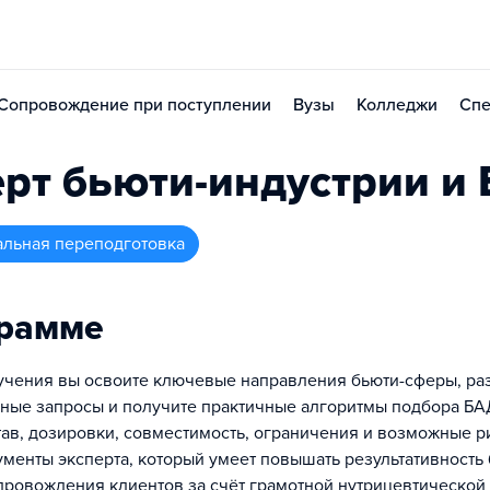
Сопровождение при поступлении
Вузы
Колледжи
Спе
рт бьюти-индустрии и
альная переподготовка
грамме
учения вы освоите ключевые направления бьюти-сферы, ра
ные запросы и получите практичные алгоритмы подбора БАД
тав, дозировки, совместимость, ограничения и возможные ри
ументы эксперта, который умеет повышать результативность 
провождения клиентов за счёт грамотной нутрицевтической 