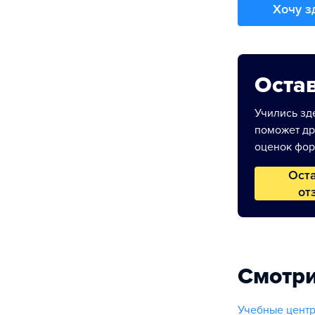
Хочу з
Остав
Учились зде
поможет др
оценок фор
Ост
от
Смотри
Учебные центр