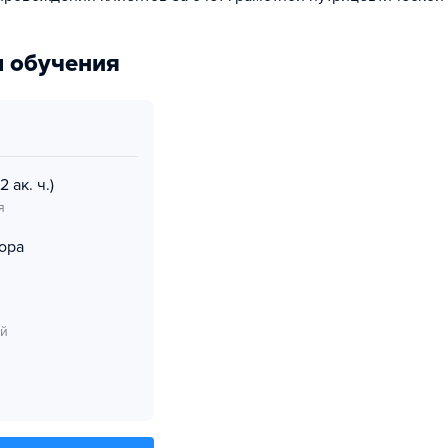
 обучения
2 ак. ч.)
я
ора
ий