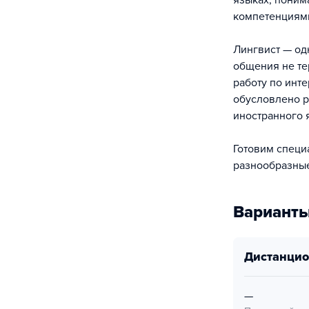
языках, поним
компетенциями
Лингвист — од
общения не те
работу по инт
обусловлено р
иностранного 
Готовим специ
разнообразные
Варианты
дистанци
—