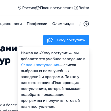
Россия
План поступления
Войти
циальности
Профессии
Олимпиады
Дни открытых д
Хочу поступить
вания
Нажав на «Хочу поступить», вы
тур
добавите это учебное заведение в
план поступления
— список
выбранных вами учебных
заведений и программ. Также у
нас есть сервис «Планировщик
поступления», который поможет
подобрать подходящие
программы и получить готовый
х и более
план поступления.