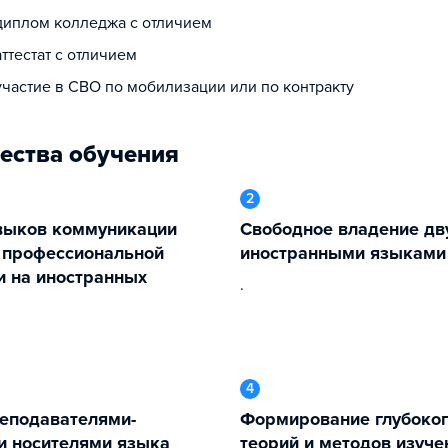
 диплом колледжа с отличием
аттестат с отличием
участие в СВО по мобилизации или по контракту
ества обучения
2
Свободное владение двумя
 профессиональной
иностранными языками
и на иностранных
.
4
Формирование глубокого понимания
и носителями языка
теорий и методов изуче