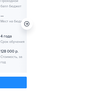
Проходной
Проходной
балл бюджет
балл платное
—
41
Мест на бюджет
Мест на
платное
4 года
1 окт. 2026
Срок обучения
Начало занятий
128 000 р.
Стоимость, за
год