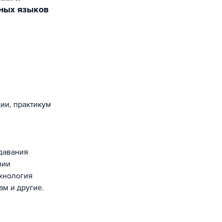
ных языков
ии, практикум
давания
нии
хнология
м и другие.