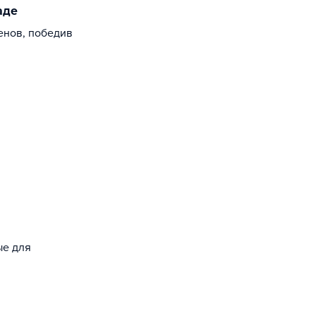
аде
енов, победив
ые для