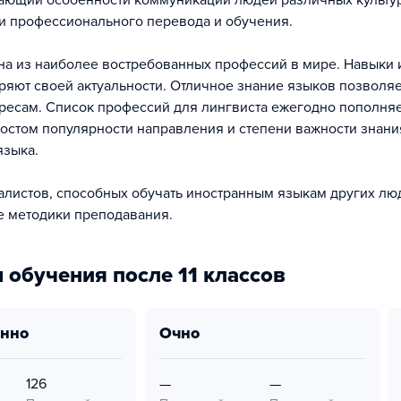
ающий особенности коммуникаций людей различных культу
 профессионального перевода и обучения.
на из наиболее востребованных профессий в мире. Навыки
ряют своей актуальности. Отличное знание языков позволя
ересам. Список профессий для лингвиста ежегодно пополняе
остом популярности направления и степени важности знани
языка.
алистов, способных обучать иностранным языкам других лю
 методики преподавания.
 обучения после 11 классов
онно
очно
126
—
—