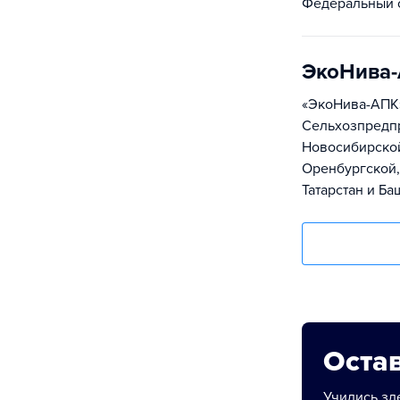
Федеральный о
ЭкоНива
«ЭкоНива-АПК»
Сельхозпредпр
Новосибирской
Оренбургской,
Татарстан и Ба
Остав
Учились зде