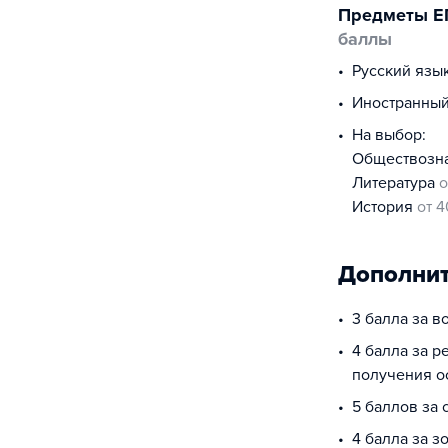
Предметы Е
баллы
русский язы
иностранны
На выбор:
обществоз
литература
о
история
от 4
Дополнит
3 балла за в
4 балла за р
получения о
5 баллов за
4 балла за з