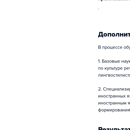
.
Дополни
В процессе об
1. Базовые на
по культуре р
лингвостилисти
2. Специализи
иностранных я
иностранным я
формирования 
Результа