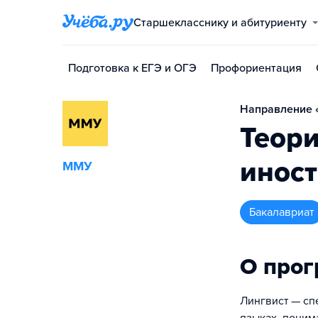
Старшекласснику и абитуриенту
Подготовка к ЕГЭ и ОГЭ
Профориентация
Направление «
Теори
иност
ММУ
бакалавриат
О про
Лингвист — сп