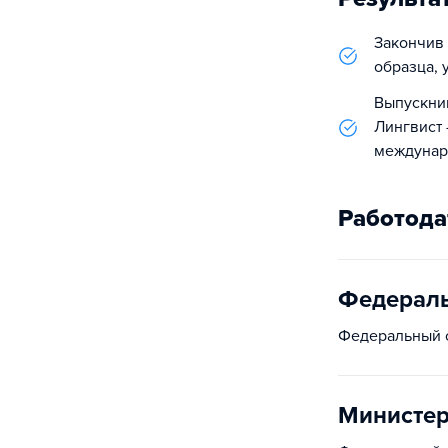
Закончив 
образца, 
Выпускник
Лингвист 
междунаро
Работода
Федераль
Федеральный о
Министер