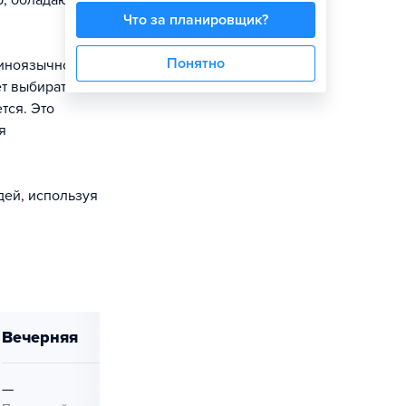
р, обладающий
Что за планировщик?
Понятно
 иноязычного
ет выбирать
тся. Это
я
дей, используя
вечерняя
—
—