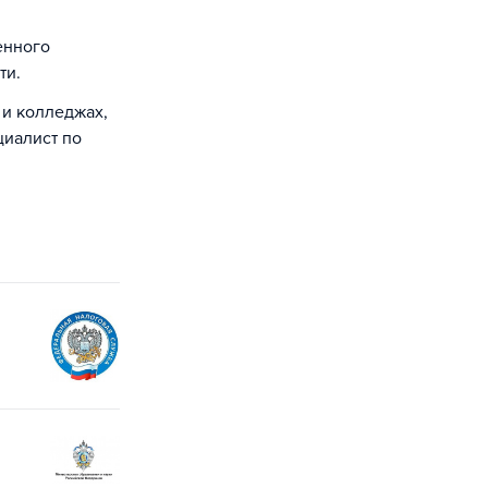
енного
ти.
 и колледжах,
циалист по