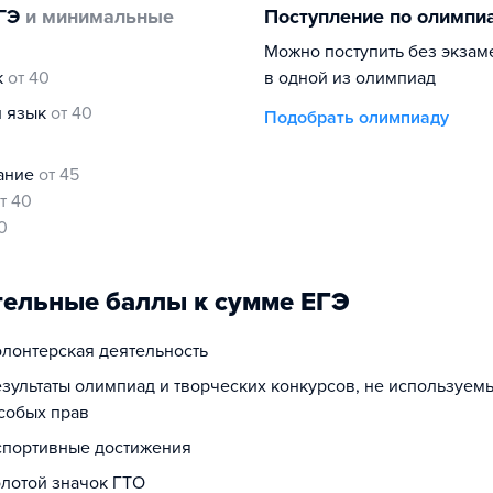
ГЭ
и минимальные
Поступление по олимпи
Можно поступить без экзам
к
от 40
в одной из олимпиад
й язык
от 40
Подобрать олимпиаду
нание
от 45
т 40
0
ельные баллы к сумме ЕГЭ
олонтерская деятельность
езультаты олимпиад и творческих конкурсов, не используем
собых прав
 спортивные достижения
олотой значок ГТО