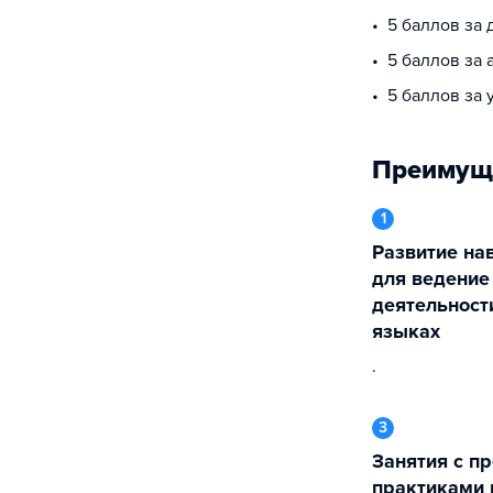
5 баллов за
5 баллов за 
5 баллов за 
Преимущ
1
Развитие навыков коммуникации
для ведение
деятельност
языках
.
3
Занятия с преподавателями-
практиками 