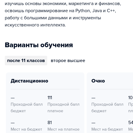
изучишь основы экономики, маркетинга и финансов,
освоишь программирование на Python, Java и C++,
работу с большими данными и инструменты
искусственного интеллекта.
Варианты обучения
после 11 классов
второе высшее
дистанционно
очно
—
111
—
10
Проходной балл
Проходной балл
Проходной балл
Пр
бюджет
платное
бюджет
пл
—
81
—
5
Мест на бюджет
Мест на платное
Мест на бюджет
Ме