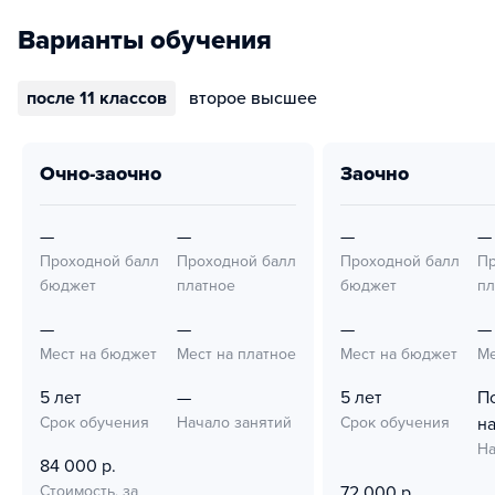
Варианты обучения
после 11 классов
второе высшее
очно-заочно
заочно
—
—
—
—
Проходной балл
Проходной балл
Проходной балл
Пр
бюджет
платное
бюджет
пл
—
—
—
—
Мест на бюджет
Мест на платное
Мест на бюджет
Ме
5 лет
—
5 лет
П
Срок обучения
Начало занятий
Срок обучения
н
На
84 000 р.
Стоимость, за
72 000 р.