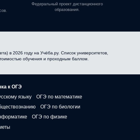
профе
Федеральный проект дистанционного
образования.
сов.
а) в 2026 году на Учёба.ру. Список университетов,
 стоимостью обучения и проходным баллом.
ка к ОГЭ
усскому языку
ОГЭ по математике
бществознанию
ОГЭ по биологии
нформатике
ОГЭ по физике
меты