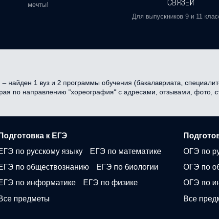
СВЯЗЕЙ
мечты!
Для выпускников 9 и 11 клас
– найден 1 вуз и 2 программы обучения (бакалавриата, специалитет
 края по направлению "хореография" с адресами, отзывами, фото,
Подготовка к ЕГЭ
Подготов
ЕГЭ по русскому языку
ЕГЭ по математике
ОГЭ по р
ЕГЭ по обществознанию
ЕГЭ по биологии
ОГЭ по о
ЕГЭ по информатике
ЕГЭ по физике
ОГЭ по и
Все предметы
Все пред